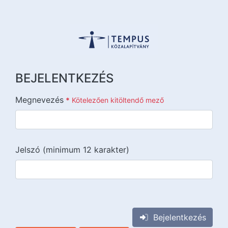
BEJELENTKEZÉS
Megnevezés
*
Kötelezően kitöltendő mező
Jelszó (minimum 12 karakter)
{{lang::input-recaptchav3}}
Bejelentkezés