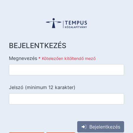
BEJELENTKEZÉS
Megnevezés
*
Kötelezően kitöltendő mező
Jelszó (minimum 12 karakter)
{{lang::input-recaptchav3}}
Bejelentkezés