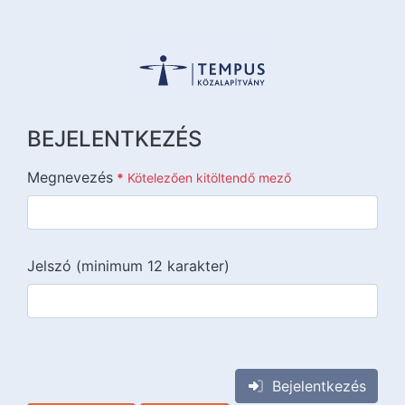
BEJELENTKEZÉS
Megnevezés
*
Kötelezően kitöltendő mező
Jelszó (minimum 12 karakter)
{{lang::input-recaptchav3}}
Bejelentkezés