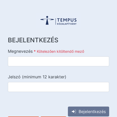
BEJELENTKEZÉS
Megnevezés
*
Kötelezően kitöltendő mező
Jelszó (minimum 12 karakter)
{{lang::input-recaptchav3}}
Bejelentkezés