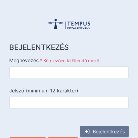
BEJELENTKEZÉS
Megnevezés
*
Kötelezően kitöltendő mező
Jelszó (minimum 12 karakter)
{{lang::input-recaptchav3}}
Bejelentkezés