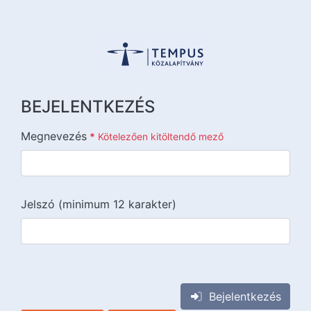
BEJELENTKEZÉS
Megnevezés
*
Kötelezően kitöltendő mező
Jelszó (minimum 12 karakter)
{{lang::input-recaptchav3}}
Bejelentkezés