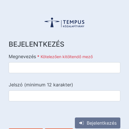
BEJELENTKEZÉS
Megnevezés
*
Kötelezően kitöltendő mező
Jelszó (minimum 12 karakter)
{{lang::input-recaptchav3}}
Bejelentkezés