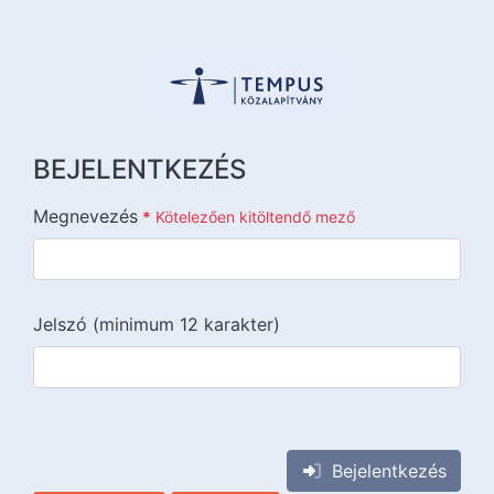
BEJELENTKEZÉS
Megnevezés
*
Kötelezően kitöltendő mező
Jelszó (minimum 12 karakter)
{{lang::input-recaptchav3}}
Bejelentkezés