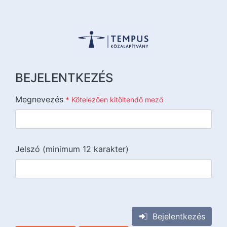
BEJELENTKEZÉS
Megnevezés
*
Kötelezően kitöltendő mező
Jelszó (minimum 12 karakter)
{{lang::input-recaptchav3}}
Bejelentkezés