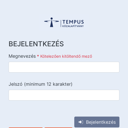
BEJELENTKEZÉS
Megnevezés
*
Kötelezően kitöltendő mező
Jelszó (minimum 12 karakter)
{{lang::input-recaptchav3}}
Bejelentkezés