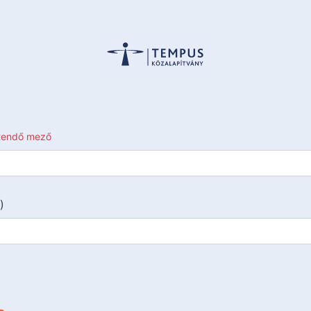
ltendő mező
)