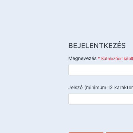
BEJELENTKEZÉS
Megnevezés
*
Kötelezően kitö
Jelszó (minimum 12 karakter
{{lang::input-recaptchav3}}