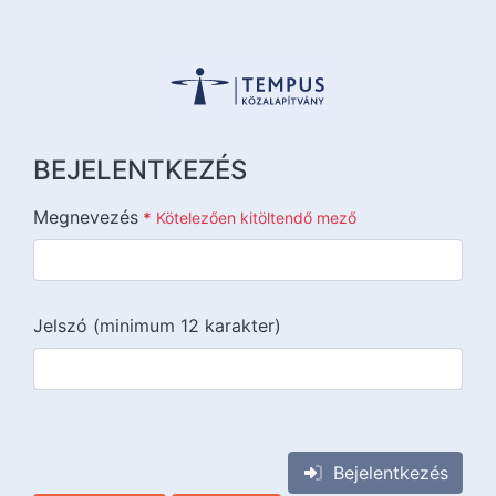
BEJELENTKEZÉS
Megnevezés
*
Kötelezően kitöltendő mező
Jelszó (minimum 12 karakter)
{{lang::input-recaptchav3}}
Bejelentkezés