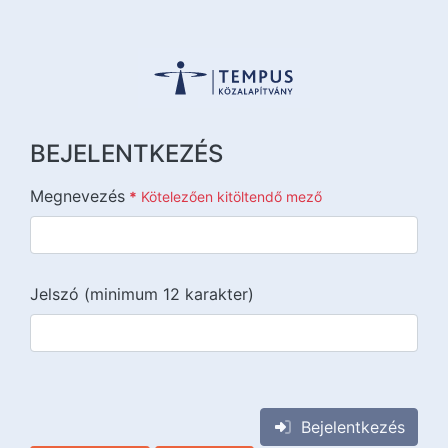
BEJELENTKEZÉS
Megnevezés
*
Kötelezően kitöltendő mező
Jelszó (minimum 12 karakter)
{{lang::input-recaptchav3}}
Bejelentkezés