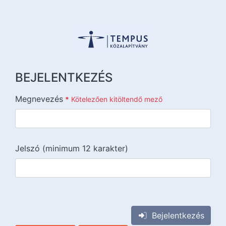
BEJELENTKEZÉS
Megnevezés
*
Kötelezően kitöltendő mező
Jelszó (minimum 12 karakter)
{{lang::input-recaptchav3}}
Bejelentkezés