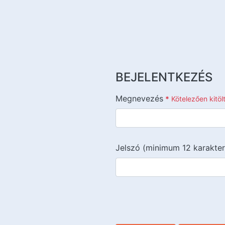
BEJELENTKEZÉS
Megnevezés
*
Kötelezően kitö
Jelszó (minimum 12 karakter
{{lang::input-recaptchav3}}