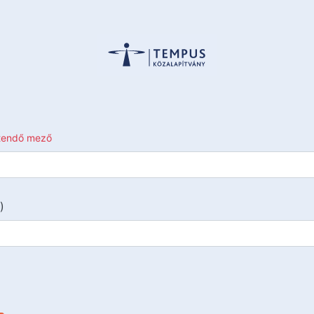
ltendő mező
)