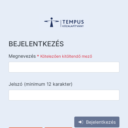
BEJELENTKEZÉS
Megnevezés
*
Kötelezően kitöltendő mező
Jelszó (minimum 12 karakter)
{{lang::input-recaptchav3}}
Bejelentkezés