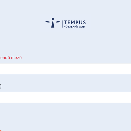
ltendő mező
)