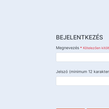
BEJELENTKEZÉS
Megnevezés
*
Kötelezően kitö
Jelszó (minimum 12 karakter
{{lang::input-recaptchav3}}