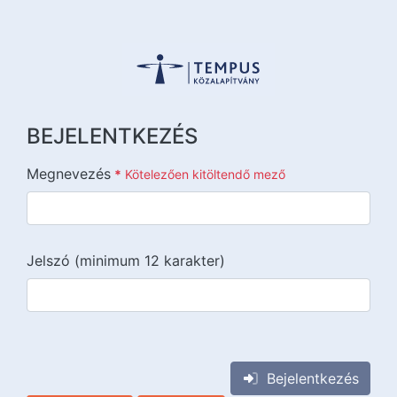
BEJELENTKEZÉS
Megnevezés
*
Kötelezően kitöltendő mező
Jelszó (minimum 12 karakter)
{{lang::input-recaptchav3}}
Bejelentkezés